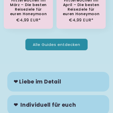
Flitterwochen im
Flitterwochen im
März – Die besten
April – Die besten
Reiseziele für
Reiseziele für
euren Honeymoon
euren Honeymoon
Normaler Preis
Normaler Preis
€4,99 EUR*
€4,99 EUR*
Alle Guides entdecken
❤ Liebe im Detail
❤ Individuell für euch