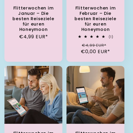
Flitterwochen im
Flitterwochen im
Januar – Die
Februar – Die
besten Reiseziele
besten Reiseziele
für euren
für euren
Honeymoon
Honeymoon
Normaler Preis
€4,99 EUR*
1 Bewertun
(1)
Normaler Preis
Verkaufs
€4,99 EUR*
€0,00 EUR*