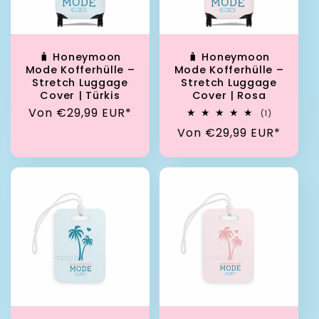
🧳 Honeymoon
🧳 Honeymoon
Mode Kofferhülle –
Mode Kofferhülle –
Stretch Luggage
Stretch Luggage
Cover | Türkis
Cover | Rosa
Normaler Preis
Von €29,99 EUR*
1 Bewertun
(1)
Normaler Preis
Von €29,99 EUR*