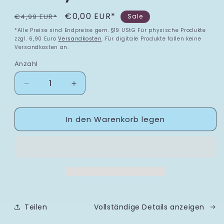
Normaler Preis
Verkaufspreis
€0,00 EUR*
€4,99 EUR*
Sale
*Alle Preise sind Endpreise gem. §19 UStG Für physische Produkte
zzgl. 6,90 Euro
Versandkosten
. Für digitale Produkte fallen keine
Versandkosten an.
Anzahl
Verringere die Menge für Flitterwochen im Febru
Erhöhe die Menge für Flitterwochen 
In den Warenkorb legen
Teilen
Vollständige Details anzeigen