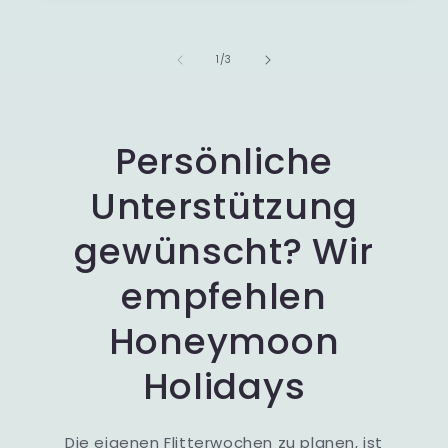
von
1
/
3
Persönliche
Unterstützung
gewünscht? Wir
empfehlen
Honeymoon
Holidays
Die eigenen Flitterwochen zu planen, ist