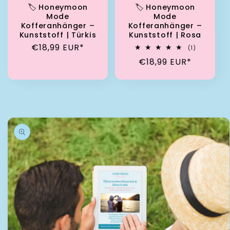
🏷️ Honeymoon
🏷️ Honeymoon
Mode
Mode
Kofferanhänger –
Kofferanhänger –
Kunststoff | Türkis
Kunststoff | Rosa
Normaler Preis
€18,99 EUR*
1 Bewertun
(1)
Normaler Preis
€18,99 EUR*
tinformationen springen