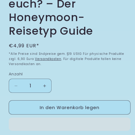
euch? – Der
Honeymoon-
Reisetyp Guide
Normaler Preis
€4,99 EUR*
*Alle Preise sind Endpreise gem. §19 UStG Für physische Produkte
zzgl. 6,90 Euro
Versandkosten
. Für digitale Produkte fallen keine
Versandkosten an.
Anzahl
Verringere die Menge für Welches Flitterwochenz
Erhöhe die Menge für Welches Flitte
In den Warenkorb legen